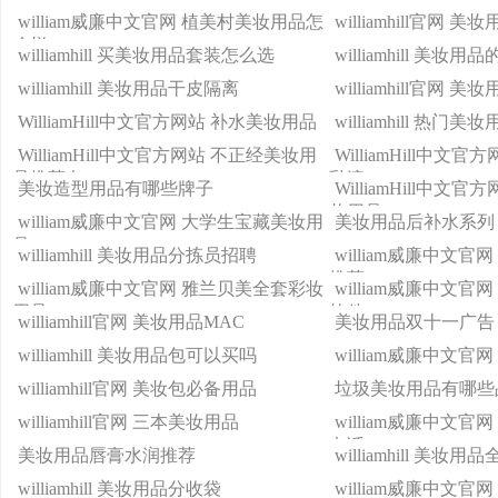
william威廉中文官网 植美村美妆用品怎
williamhill官网
么样
williamhill 买美妆用品套装怎么选
williamhill 美妆
williamhill 美妆用品干皮隔离
williamhill官网 
WilliamHill中文官方网站 补水美妆用品
williamhill 热门
WilliamHill中文官方网站 不正经美妆用
WilliamHill中文
品推荐女
乳液
美妆造型用品有哪些牌子
WilliamHill中文
妆用品
william威廉中文官网 大学生宝藏美妆用
美妆用品后补水系列
品
williamhill 美妆用品分拣员招聘
william威廉中文官
推荐
william威廉中文官网 雅兰贝美全套彩妆
william威廉中文
用品
软件
williamhill官网 美妆用品MAC
美妆用品双十一广告
williamhill 美妆用品包可以买吗
william威廉中文
williamhill官网 美妆包必备用品
垃圾美妆用品有哪些
williamhill官网 三本美妆用品
william威廉中文
电话
美妆用品唇膏水润推荐
williamhill 美妆
williamhill 美妆用品分收袋
william威廉中文