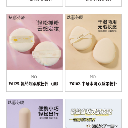
NO.
NO.
F6125-氨纶超柔散粉扑（圆）
F6102-中号水滴双丝带粉扑