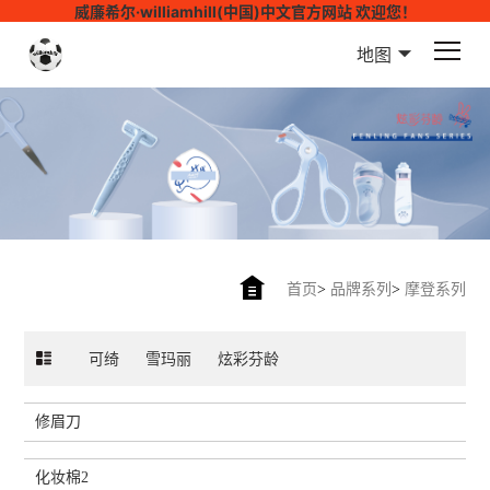
威廉希尔·williamhill(中国)中文官方网站 欢迎您！
地图
首页
>
品牌系列
>
摩登系列
可绮
雪玛丽
炫彩芬龄
修眉刀
化妆棉2