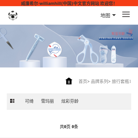
威廉希尔·williamhill(中国)中文官方网站 欢迎您！
地图
首页
>
品牌系列
>
旅行套瓶1
可绮
雪玛丽
炫彩芬龄
共
0
页
0
条