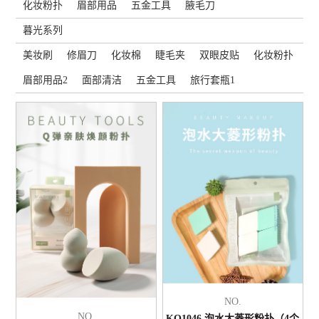
化妆粉扑
眉部用品
五金工具
腋毛刀
暮光系列
美妆刷
修眉刀
化妆棉
睫毛夹
双眼皮贴
化妆粉扑
眉部用品2
面部清洁
五金工具
旅行套瓶1
NO.
NO.
KQ1046 泡水大菱形粉扑（4个