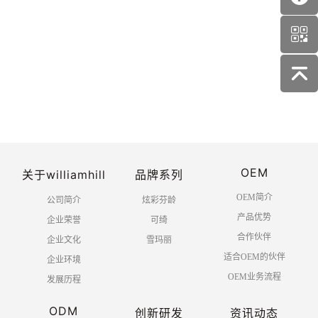
NO.
NO.
KQ1073 网格蕾丝双眼皮贴
KQ1075-隐形蕾丝双眼皮贴
首页
上一页
1
2
3
4
OEM
5
下一页
末页
关于williamhill
品牌系列
OEM简介
公司简介
炫彩芬龄
产品优势
企业荣誉
可绮
合作伙伴
企业文化
雪玛丽
适合OEM的伙伴
企业环境
OEM业务流程
发展历程
ODM
创新研发
资讯动态