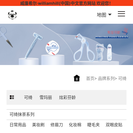
威廉希尔·williamhill(中国)中文官方网站 欢迎您！
地图
首页
>
品牌系列
>
可绮
可绮
雪玛丽
炫彩芬龄
可绮抹茶系列
日常用品
美妆刷
修眉刀
化妆棉
睫毛夹
双眼皮贴