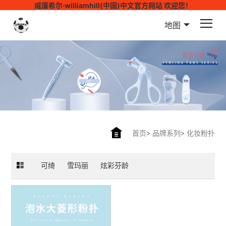
威廉希尔·williamhill(中国)中文官方网站 欢迎您！
地图
首页
>
品牌系列
>
化妆粉扑
可绮
雪玛丽
炫彩芬龄