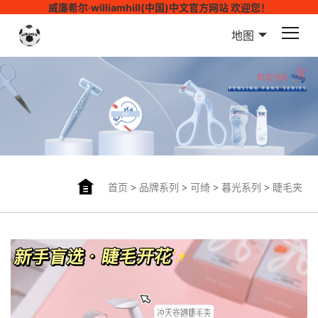
威廉希尔·williamhill(中国)中文官方网站 欢迎您！
地图
首页
>
品牌系列
>
可绮
>
暮光系列
>
睫毛夹